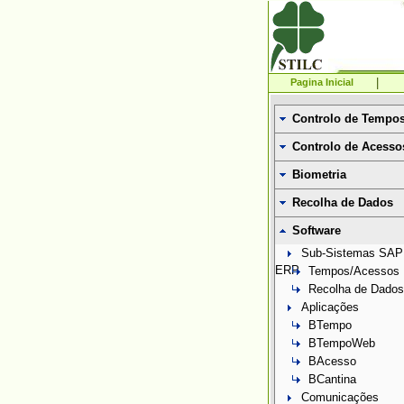
|
Pagina Inicial
Controlo de Tempo
Controlo de Acesso
Biometria
Recolha de Dados
Software
Sub-Sistemas SAP
ERP
Tempos/Acessos
Recolha de Dados
Aplicações
BTempo
BTempoWeb
BAcesso
BCantina
Comunicações