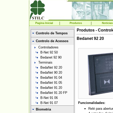
|
|
Pagina Inicial
Produtos
Noticias
Produtos - Contro
Controlo de Tempos
Bedanet 92 20
Controlo de Acessos
Controladores
B-Net 92 50
Bedanet 92 90
Terminais
BedaNet 92 20
BedaNet 90 20
BedaNet 91 04
BedaNet 91 05
BedaNet 91 20
BedaNet 91 20 FP
B-Net 91 06
B-Net 91 07
Funcionalidades:
Relé para abertu
Biometria