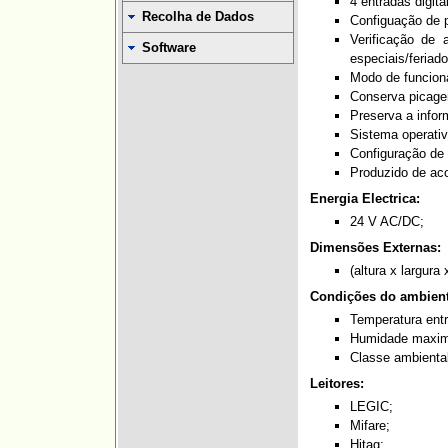
4 entradas digita
Recolha de Dados
Configuação de p
Verificação de 
Software
especiais/feriado
Modo de funciona
Conserva picagen
Preserva a infor
Sistema operativo
Configuração de 
Produzido de ac
Energia Electrica:
24 V AC/DC;
Dimensões Externas:
(altura x largur
Condições do ambient
Temperatura entr
Humidade maxim
Classe ambiental 
Leitores:
LEGIC;
Mifare;
Hitag;