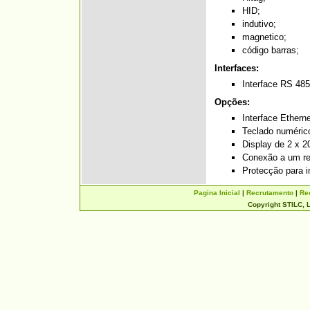
HID;
indutivo;
magnetico;
código barras;
Interfaces:
Interface RS 485
Opções:
Interface Ethern
Teclado numérico
Display de 2 x 2
Conexão a um re
Protecção para i
Pagina Inicial
|
Recrutamento
|
Re
Copyright STILC, L