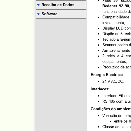
Pode ser usado
Recolha de Dados
Bedanet 92 90
funcionalidade d
Software
Compatibilidade
investimento;
Display LCD com 
Dispõe de 5 tecl
Teclado alfa-num
Scanner optico d
Armazenamento n
2 relés e 4 ent
equipamentos;
Produzido de ac
Energia Electrica:
24 V AC/DC;
Interfaces:
Interface Ethern
RS 485 com a un
Condições do ambient
Variação de temp
entre os 
Classe ambiental