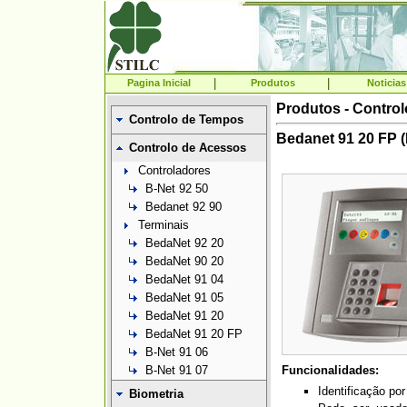
|
|
Pagina Inicial
Produtos
Noticias
Produtos - Contro
Controlo de Tempos
Bedanet 91 20 FP (
Controlo de Acessos
Controladores
B-Net 92 50
Bedanet 92 90
Terminais
BedaNet 92 20
BedaNet 90 20
BedaNet 91 04
BedaNet 91 05
BedaNet 91 20
BedaNet 91 20 FP
B-Net 91 06
B-Net 91 07
Funcionalidades:
Identificação po
Biometria